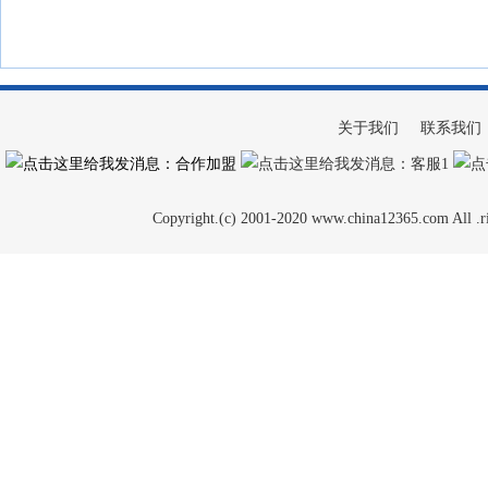
关于我们
联系我们
：合作加盟
：客服1
Copyright.(c) 2001-2020 www.china12365.com