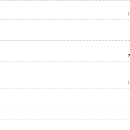
2
知
2
知
2